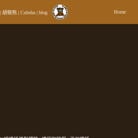
跳
至
Home
| 胡筱熊 | Cubshu | blog
主
要
內
容