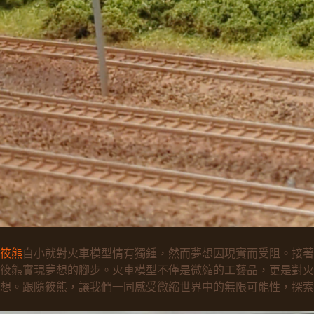
筱熊
自小就對火車模型情有獨鍾，然而夢想因現實而受阻。接著
筱熊實現夢想的腳步。火車模型不僅是微縮的工藝品，更是對火車文
想。跟隨筱熊，讓我們一同感受微縮世界中的無限可能性，探索