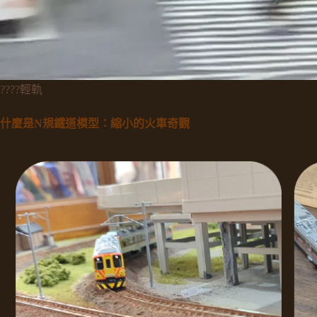
????輕軌
什麼是N規鐵道模型：縮小的火車奇觀