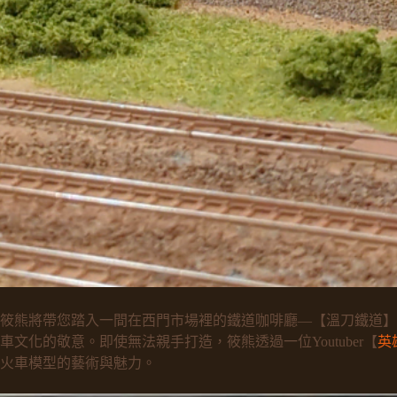
筱熊將帶您踏入一間在西門市場裡的鐵道咖啡廳—【溫刀鐵道】
化的敬意。即使無法親手打造，筱熊透過一位Youtuber【
英雄
火車模型的藝術與魅力。