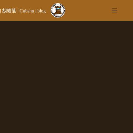
跳
至
| 胡筱熊 | Cubshu | blog
主
要
內
容