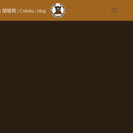
跳
至
| 胡筱熊 | Cubshu | blog
主
要
內
容