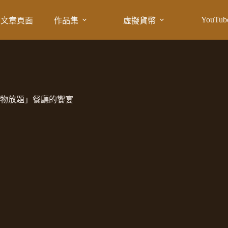
YouTub
文章頁面
作品集
虛擬貨幣
物放題」餐廳的饗宴