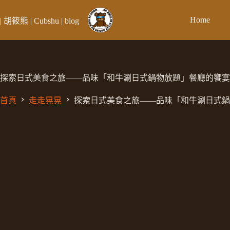
跳
至
Home
| 胡筱熊 | Cubshu | blog
主
要
內
容
探索日式美食之旅——品味「和牛涮日式鍋物放題」餐廳的饗宴
首頁
走走晃晃
探索日式美食之旅——品味「和牛涮日式鍋